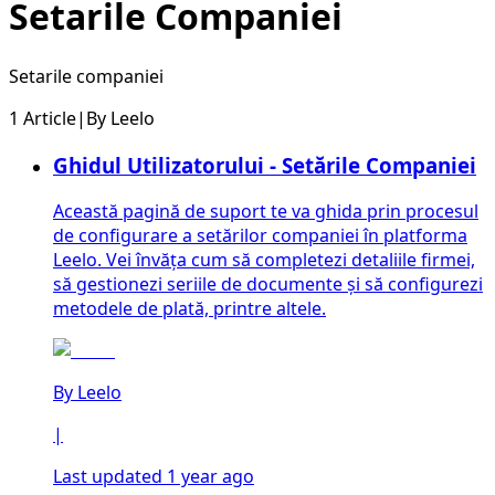
Setarile Companiei
Setarile companiei
1 Article
|
By
Leelo
Ghidul Utilizatorului - Setările Companiei
Această pagină de suport te va ghida prin procesul
de configurare a setărilor companiei în platforma
Leelo. Vei învăța cum să completezi detaliile firmei,
să gestionezi seriile de documente și să configurezi
metodele de plată, printre altele.
By
Leelo
|
Last updated 1 year ago